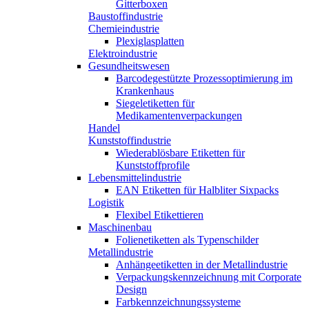
Gitterboxen
Baustoffindustrie
Chemieindustrie
Plexiglasplatten
Elektroindustrie
Gesundheitswesen
Barcodegestützte Prozessoptimierung im
Krankenhaus
Siegeletiketten für
Medikamentenverpackungen
Handel
Kunststoffindustrie
Wiederablösbare Etiketten für
Kunststoffprofile
Lebensmittelindustrie
EAN Etiketten für Halbliter Sixpacks
Logistik
Flexibel Etikettieren
Maschinenbau
Folienetiketten als Typenschilder
Metallindustrie
Anhängeetiketten in der Metallindustrie
Verpackungskennzeichnung mit Corporate
Design
Farbkennzeichnungssysteme