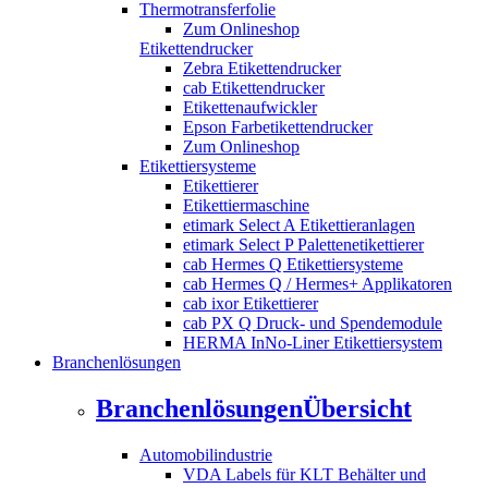
Thermotransferfolie
Zum Onlineshop
Etikettendrucker
Zebra Etikettendrucker
cab Etikettendrucker
Etikettenaufwickler
Epson Farbetikettendrucker
Zum Onlineshop
Etikettiersysteme
Etikettierer
Etikettiermaschine
etimark Select A Etikettieranlagen
etimark Select P Palettenetikettierer
cab Hermes Q Etikettiersysteme
cab Hermes Q / Hermes+ Applikatoren
cab ixor Etikettierer
cab PX Q Druck- und Spendemodule
HERMA InNo-Liner Etikettiersystem
Branchenlösungen
Branchenlösungen
Übersicht
Automobilindustrie
VDA Labels für KLT Behälter und