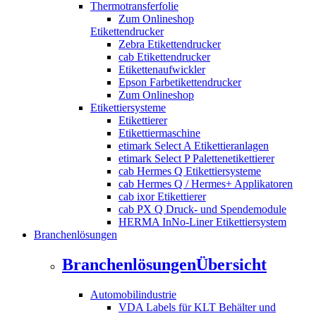
Thermotransferfolie
Zum Onlineshop
Etikettendrucker
Zebra Etikettendrucker
cab Etikettendrucker
Etikettenaufwickler
Epson Farbetikettendrucker
Zum Onlineshop
Etikettiersysteme
Etikettierer
Etikettiermaschine
etimark Select A Etikettieranlagen
etimark Select P Palettenetikettierer
cab Hermes Q Etikettiersysteme
cab Hermes Q / Hermes+ Applikatoren
cab ixor Etikettierer
cab PX Q Druck- und Spendemodule
HERMA InNo-Liner Etikettiersystem
Branchenlösungen
Branchenlösungen
Übersicht
Automobilindustrie
VDA Labels für KLT Behälter und