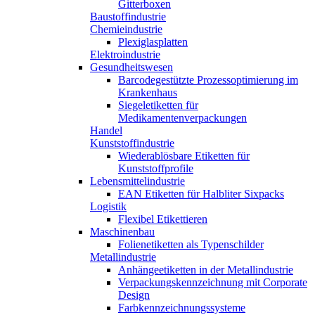
Gitterboxen
Baustoffindustrie
Chemieindustrie
Plexiglasplatten
Elektroindustrie
Gesundheitswesen
Barcodegestützte Prozessoptimierung im
Krankenhaus
Siegeletiketten für
Medikamentenverpackungen
Handel
Kunststoffindustrie
Wiederablösbare Etiketten für
Kunststoffprofile
Lebensmittelindustrie
EAN Etiketten für Halbliter Sixpacks
Logistik
Flexibel Etikettieren
Maschinenbau
Folienetiketten als Typenschilder
Metallindustrie
Anhängeetiketten in der Metallindustrie
Verpackungskennzeichnung mit Corporate
Design
Farbkennzeichnungssysteme