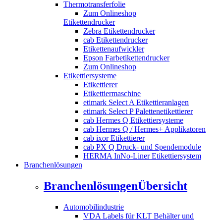
Thermotransferfolie
Zum Onlineshop
Etikettendrucker
Zebra Etikettendrucker
cab Etikettendrucker
Etikettenaufwickler
Epson Farbetikettendrucker
Zum Onlineshop
Etikettiersysteme
Etikettierer
Etikettiermaschine
etimark Select A Etikettieranlagen
etimark Select P Palettenetikettierer
cab Hermes Q Etikettiersysteme
cab Hermes Q / Hermes+ Applikatoren
cab ixor Etikettierer
cab PX Q Druck- und Spendemodule
HERMA InNo-Liner Etikettiersystem
Branchenlösungen
Branchenlösungen
Übersicht
Automobilindustrie
VDA Labels für KLT Behälter und