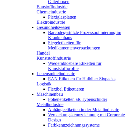
Gitterboxen
Baustoffindustrie
Chemieindustrie
Plexiglasplatten
Elektroindustrie
Gesundheitswesen
Barcodegestützte Prozessoptimierung im
Krankenhaus
Siegeletiketten für
Medikamentenverpackungen
Handel
Kunststoffindustrie
Wiederablösbare Etiketten für
Kunststoffprofile
Lebensmittelindustrie
EAN Etiketten für Halbliter Sixpacks
Logistik
Flexibel Etikettieren
Maschinenbau
Folienetiketten als Typenschilder
Metallindustrie
Anhängeetiketten in der Metallindustrie
Verpackungskennzeichnung mit Corporate
Design
Farbkennzeichnungssysteme