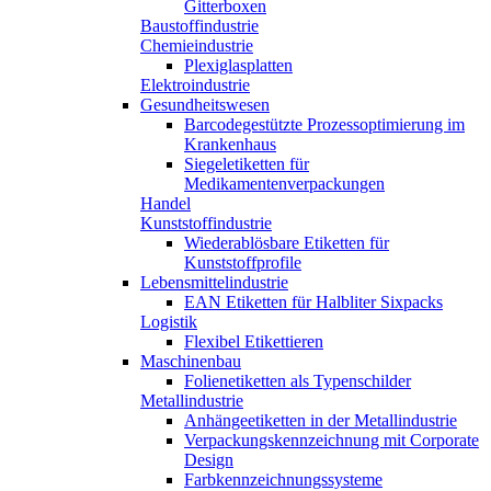
Gitterboxen
Baustoffindustrie
Chemieindustrie
Plexiglasplatten
Elektroindustrie
Gesundheitswesen
Barcodegestützte Prozessoptimierung im
Krankenhaus
Siegeletiketten für
Medikamentenverpackungen
Handel
Kunststoffindustrie
Wiederablösbare Etiketten für
Kunststoffprofile
Lebensmittelindustrie
EAN Etiketten für Halbliter Sixpacks
Logistik
Flexibel Etikettieren
Maschinenbau
Folienetiketten als Typenschilder
Metallindustrie
Anhängeetiketten in der Metallindustrie
Verpackungskennzeichnung mit Corporate
Design
Farbkennzeichnungssysteme