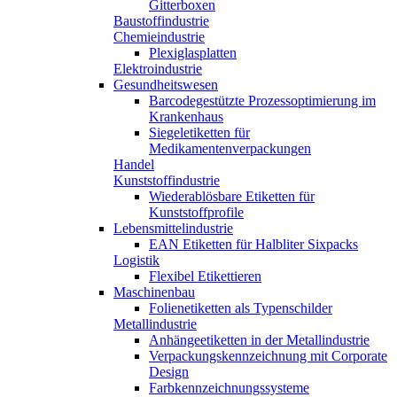
Gitterboxen
Baustoffindustrie
Chemieindustrie
Plexiglasplatten
Elektroindustrie
Gesundheitswesen
Barcodegestützte Prozessoptimierung im
Krankenhaus
Siegeletiketten für
Medikamentenverpackungen
Handel
Kunststoffindustrie
Wiederablösbare Etiketten für
Kunststoffprofile
Lebensmittelindustrie
EAN Etiketten für Halbliter Sixpacks
Logistik
Flexibel Etikettieren
Maschinenbau
Folienetiketten als Typenschilder
Metallindustrie
Anhängeetiketten in der Metallindustrie
Verpackungskennzeichnung mit Corporate
Design
Farbkennzeichnungssysteme