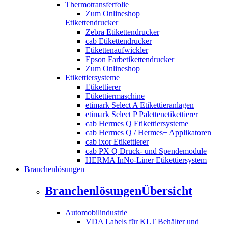
Thermotransferfolie
Zum Onlineshop
Etikettendrucker
Zebra Etikettendrucker
cab Etikettendrucker
Etikettenaufwickler
Epson Farbetikettendrucker
Zum Onlineshop
Etikettiersysteme
Etikettierer
Etikettiermaschine
etimark Select A Etikettieranlagen
etimark Select P Palettenetikettierer
cab Hermes Q Etikettiersysteme
cab Hermes Q / Hermes+ Applikatoren
cab ixor Etikettierer
cab PX Q Druck- und Spendemodule
HERMA InNo-Liner Etikettiersystem
Branchenlösungen
Branchenlösungen
Übersicht
Automobilindustrie
VDA Labels für KLT Behälter und