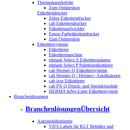
Thermotransferfolie
Zum Onlineshop
Etikettendrucker
Zebra Etikettendrucker
cab Etikettendrucker
Etikettenaufwickler
Epson Farbetikettendrucker
Zum Onlineshop
Etikettiersysteme
Etikettierer
Etikettiermaschine
etimark Select A Etikettieranlagen
etimark Select P Palettenetikettierer
cab Hermes Q Etikettiersysteme
cab Hermes Q / Hermes+ Applikatoren
cab ixor Etikettierer
cab PX Q Druck- und Spendemodule
HERMA InNo-Liner Etikettiersystem
Branchenlösungen
Branchenlösungen
Übersicht
Automobilindustrie
VDA Labels für KLT Behälter und