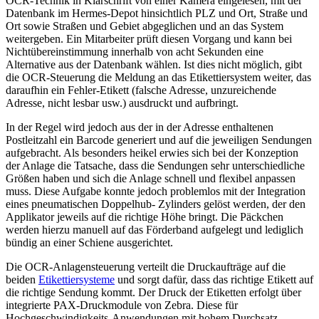
OCR-Technik in Klarschrift von einer Kamera eingelesen, mit der
Datenbank im Hermes-Depot hinsichtlich PLZ und Ort, Straße und
Ort sowie Straßen und Gebiet abgeglichen und an das System
weitergeben. Ein Mitarbeiter prüft diesen Vorgang und kann bei
Nichtübereinstimmung innerhalb von acht Sekunden eine
Alternative aus der Datenbank wählen. Ist dies nicht möglich, gibt
die OCR-Steuerung die Meldung an das Etikettiersystem weiter, das
daraufhin ein Fehler-Etikett (falsche Adresse, unzureichende
Adresse, nicht lesbar usw.) ausdruckt und aufbringt.
In der Regel wird jedoch aus der in der Adresse enthaltenen
Postleitzahl ein Barcode generiert und auf die jeweiligen Sendungen
aufgebracht. Als besonders heikel erwies sich bei der Konzeption
der Anlage die Tatsache, dass die Sendungen sehr unterschiedliche
Größen haben und sich die Anlage schnell und flexibel anpassen
muss. Diese Aufgabe konnte jedoch problemlos mit der Integration
eines pneumatischen Doppelhub- Zylinders gelöst werden, der den
Applikator jeweils auf die richtige Höhe bringt. Die Päckchen
werden hierzu manuell auf das Förderband aufgelegt und lediglich
bündig an einer Schiene ausgerichtet.
Die OCR-Anlagensteuerung verteilt die Druckaufträge auf die
beiden
Etikettiersysteme
und sorgt dafür, dass das richtige Etikett auf
die richtige Sendung kommt. Der Druck der Etiketten erfolgt über
integrierte PAX-Druckmodule von Zebra. Diese für
Hochgeschwindigkeits-Anwendungen mit hohem Durchsatz