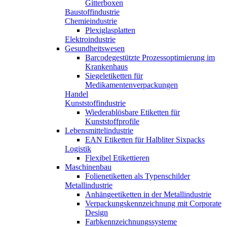
Gitterboxen
Baustoffindustrie
Chemieindustrie
Plexiglasplatten
Elektroindustrie
Gesundheitswesen
Barcodegestützte Prozessoptimierung im
Krankenhaus
Siegeletiketten für
Medikamentenverpackungen
Handel
Kunststoffindustrie
Wiederablösbare Etiketten für
Kunststoffprofile
Lebensmittelindustrie
EAN Etiketten für Halbliter Sixpacks
Logistik
Flexibel Etikettieren
Maschinenbau
Folienetiketten als Typenschilder
Metallindustrie
Anhängeetiketten in der Metallindustrie
Verpackungskennzeichnung mit Corporate
Design
Farbkennzeichnungssysteme