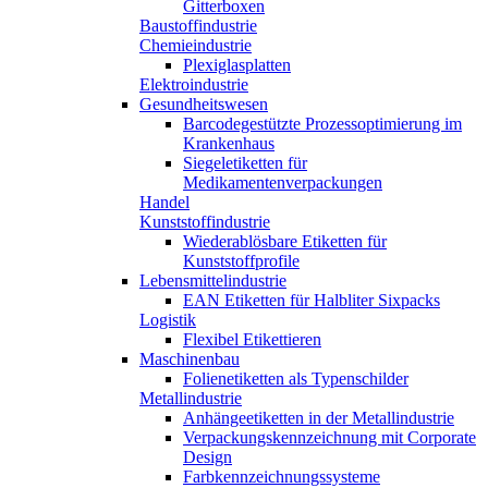
Gitterboxen
Baustoffindustrie
Chemieindustrie
Plexiglasplatten
Elektroindustrie
Gesundheitswesen
Barcodegestützte Prozessoptimierung im
Krankenhaus
Siegeletiketten für
Medikamentenverpackungen
Handel
Kunststoffindustrie
Wiederablösbare Etiketten für
Kunststoffprofile
Lebensmittelindustrie
EAN Etiketten für Halbliter Sixpacks
Logistik
Flexibel Etikettieren
Maschinenbau
Folienetiketten als Typenschilder
Metallindustrie
Anhängeetiketten in der Metallindustrie
Verpackungskennzeichnung mit Corporate
Design
Farbkennzeichnungssysteme