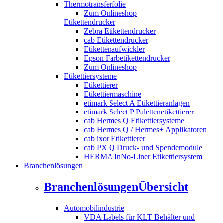
Thermotransferfolie
Zum Onlineshop
Etikettendrucker
Zebra Etikettendrucker
cab Etikettendrucker
Etikettenaufwickler
Epson Farbetikettendrucker
Zum Onlineshop
Etikettiersysteme
Etikettierer
Etikettiermaschine
etimark Select A Etikettieranlagen
etimark Select P Palettenetikettierer
cab Hermes Q Etikettiersysteme
cab Hermes Q / Hermes+ Applikatoren
cab ixor Etikettierer
cab PX Q Druck- und Spendemodule
HERMA InNo-Liner Etikettiersystem
Branchenlösungen
Branchenlösungen
Übersicht
Automobilindustrie
VDA Labels für KLT Behälter und