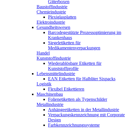
Gitterboxen
Baustoffindustrie
Chemieindustrie
Plexiglasplatten
Elektroindustrie
Gesundheitswesen
Barcodegestützte Prozessoptimierung im
Krankenhaus
Siegeletiketten für
Medikamentenverpackungen
Handel
Kunststoffindustrie
Wiederablösbare Etiketten für
Kunststoffprofile
Lebensmittelindustrie
EAN Etiketten für Halbliter Sixpacks
Logistik
Flexibel Etikettieren
Maschinenbau
Folienetiketten als Typenschilder
Metallindustrie
Anhängeetiketten in der Metallindustrie
Verpackungskennzeichnung mit Corporate
Design
Farbkennzeichnungssysteme