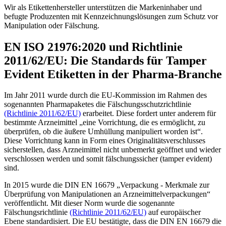
Wir als Etikettenhersteller unterstützen die Markeninhaber und
befugte Produzenten mit Kennzeichnungslösungen zum Schutz vor
Manipulation oder Fälschung.
EN ISO 21976:2020 und Richtlinie
2011/62/EU: Die Standards für Tamper
Evident Etiketten in der Pharma-Branche
Im Jahr 2011 wurde durch die EU-Kommission im Rahmen des
sogenannten Pharmapaketes die Fälschungsschutzrichtlinie
(Richtlinie 2011/62/EU)
erarbeitet. Diese fordert unter anderem für
bestimmte Arzneimittel „eine Vorrichtung, die es ermöglicht, zu
überprüfen, ob die äußere Umhüllung manipuliert worden ist“.
Diese Vorrichtung kann in Form eines Originalitätsverschlusses
sicherstellen, dass Arzneimittel nicht unbemerkt geöffnet und wieder
verschlossen werden und somit fälschungssicher (tamper evident)
sind.
In 2015 wurde die DIN EN 16679 „Verpackung - Merkmale zur
Überprüfung von Manipulationen an Arzneimittelverpackungen“
veröffentlicht. Mit dieser Norm wurde die sogenannte
Fälschungsrichtlinie
(Richtlinie 2011/62/EU)
auf europäischer
Ebene standardisiert. Die EU bestätigte, dass die DIN EN 16679 die