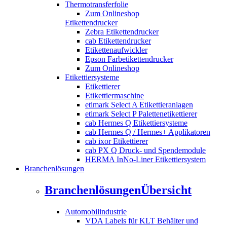
Thermotransferfolie
Zum Onlineshop
Etikettendrucker
Zebra Etikettendrucker
cab Etikettendrucker
Etikettenaufwickler
Epson Farbetikettendrucker
Zum Onlineshop
Etikettiersysteme
Etikettierer
Etikettiermaschine
etimark Select A Etikettieranlagen
etimark Select P Palettenetikettierer
cab Hermes Q Etikettiersysteme
cab Hermes Q / Hermes+ Applikatoren
cab ixor Etikettierer
cab PX Q Druck- und Spendemodule
HERMA InNo-Liner Etikettiersystem
Branchenlösungen
Branchenlösungen
Übersicht
Automobilindustrie
VDA Labels für KLT Behälter und