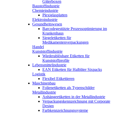
Gitterboxen
Baustoffindustrie
Chemieindustrie
Plexiglasplatten
Elektroindustrie
Gesundheitswesen
Barcodegestützte Prozessoptimierung im
Krankenhaus
Siegeletiketten für
Medikamentenverpackungen
Handel
Kunststoffindustrie
Wiederablösbare Etiketten für
Kunststoffprofile
Lebensmittelindustrie
EAN Etiketten für Halbliter Sixpacks
Logistik
Flexibel Etikettieren
Maschinenbau
Folienetiketten als Typenschilder
Metallindustrie
Anhängeetiketten in der Metallindustrie
Verpackungskennzeichnung mit Corporate
Design
Farbkennzeichnungssysteme