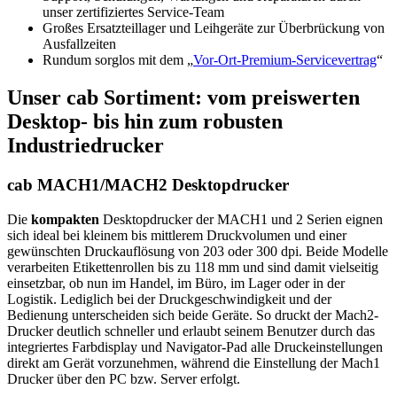
unser zertifiziertes Service-Team
Großes Ersatzteillager und Leihgeräte zur Überbrückung von
Ausfallzeiten
Rundum sorglos mit dem „
Vor-Ort-Premium-Servicevertrag
“
Unser cab Sortiment: vom preiswerten
Desktop- bis hin zum robusten
Industriedrucker
cab MACH1/MACH2 Desktopdrucker
Die
kompakten
Desktopdrucker der MACH1 und 2 Serien eignen
sich ideal bei kleinem bis mittlerem Druckvolumen und einer
gewünschten Druckauflösung von 203 oder 300 dpi. Beide Modelle
verarbeiten Etikettenrollen bis zu 118 mm und sind damit vielseitig
einsetzbar, ob nun im Handel, im Büro, im Lager oder in der
Logistik. Lediglich bei der Druckgeschwindigkeit und der
Bedienung unterscheiden sich beide Geräte. So druckt der Mach2-
Drucker deutlich schneller und erlaubt seinem Benutzer durch das
integriertes Farbdisplay und Navigator-Pad alle Druckeinstellungen
direkt am Gerät vorzunehmen, während die Einstellung der Mach1
Drucker über den PC bzw. Server erfolgt.