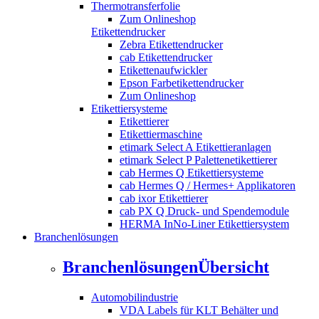
Thermotransferfolie
Zum Onlineshop
Etikettendrucker
Zebra Etikettendrucker
cab Etikettendrucker
Etikettenaufwickler
Epson Farbetikettendrucker
Zum Onlineshop
Etikettiersysteme
Etikettierer
Etikettiermaschine
etimark Select A Etikettieranlagen
etimark Select P Palettenetikettierer
cab Hermes Q Etikettiersysteme
cab Hermes Q / Hermes+ Applikatoren
cab ixor Etikettierer
cab PX Q Druck- und Spendemodule
HERMA InNo-Liner Etikettiersystem
Branchenlösungen
Branchenlösungen
Übersicht
Automobilindustrie
VDA Labels für KLT Behälter und